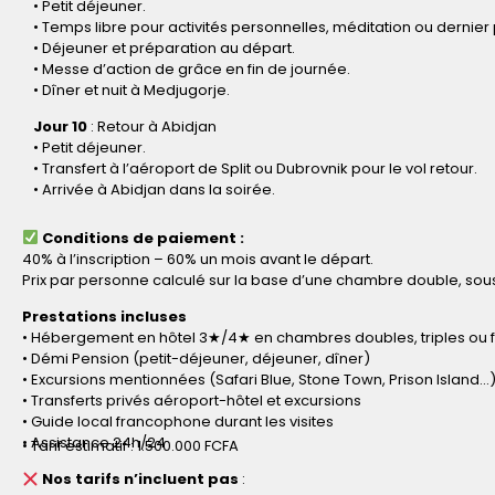
• Petit déjeuner.
• Temps libre pour activités personnelles, méditation ou dernie
• Déjeuner et préparation au départ.
• Messe d’action de grâce en fin de journée.
• Dîner et nuit à Medjugorje.
Jour 10
: Retour à Abidjan
• Petit déjeuner.
• Transfert à l’aéroport de Split ou Dubrovnik pour le vol retour.
• Arrivée à Abidjan dans la soirée.
Conditions de paiement :
40% à l’inscription – 60% un mois avant le départ.
Prix par personne calculé sur la base d’une chambre double, sous
Prestations incluses
• Hébergement en hôtel 3★/4★ en chambres doubles, triples ou f
• Démi Pension (petit-déjeuner, déjeuner, dîner)
• Excursions mentionnées (Safari Blue, Stone Town, Prison Island…
• Transferts privés aéroport-hôtel et excursions
• Guide local francophone durant les visites
• Assistance 24h/24
• Tarif estimatif : 1.500.000 FCFA
Nos tarifs n’incluent pas
: