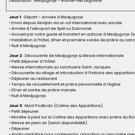
Destination : Medjugorje – Bosnie-Herzégovine
Jour 1
: Départ – Arrivée à Medjugorje
• Envol depuis Abidjan via un vol international avec escale.
• Arrivée à l’aéroport de Split ou Dubrovnik.
• Accueil par notre guide et transfert en autocar à Medjugorje (e
• Installation à l’hôtel, dîner et première soirée de prière au sanc
• Nuit à Medjugorje.
Jour 2
: Découverte de Medjugorje & Messe internationale
• Petit déjeuner à l’hôtel.
• Messe internationale au sanctuaire Saint-Jacques.
• Découverte du village et introduction à l’histoire des apparition
• Déjeuner au restaurant.
• Temps de recueillement et prière personnelle à l’église.
• Dîner et soirée de prière mariale.
• Nuit à Medjugorje.
Jour 3
: Mont Podbrdo (Colline des Apparitions)
• Petit déjeuner.
• Montée à pied sur la Colline des Apparitions avec prière du Ros
• Messe en plein air (selon disponibilité).
• Déjeuner.
• Après-midi libre pour confessions, adoration ou rencontre ave