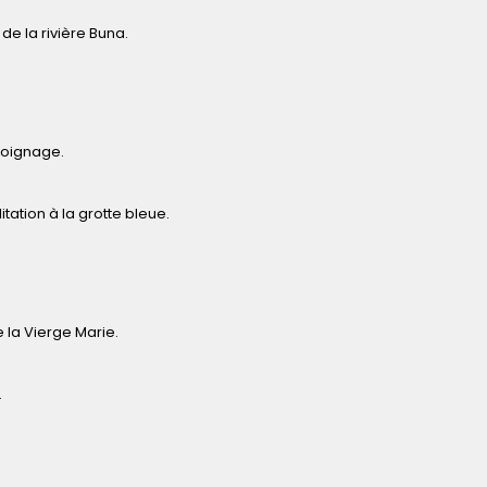
 de la rivière Buna.
moignage.
tation à la grotte bleue.
 la Vierge Marie.
.