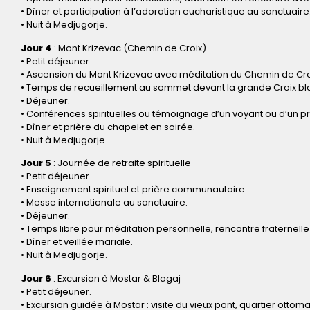
• Dîner et participation à l’adoration eucharistique au sanctuaire
• Nuit à Medjugorje.
Jour 4
: Mont Krizevac (Chemin de Croix)
• Petit déjeuner.
• Ascension du Mont Krizevac avec méditation du Chemin de Cro
• Temps de recueillement au sommet devant la grande Croix bl
• Déjeuner.
• Conférences spirituelles ou témoignage d’un voyant ou d’un prê
• Dîner et prière du chapelet en soirée.
• Nuit à Medjugorje.
Jour 5
: Journée de retraite spirituelle
• Petit déjeuner.
• Enseignement spirituel et prière communautaire.
• Messe internationale au sanctuaire.
• Déjeuner.
• Temps libre pour méditation personnelle, rencontre fraternelle 
• Dîner et veillée mariale.
• Nuit à Medjugorje.
Jour 6
: Excursion à Mostar & Blagaj
• Petit déjeuner.
• Excursion guidée à Mostar : visite du vieux pont, quartier ottom