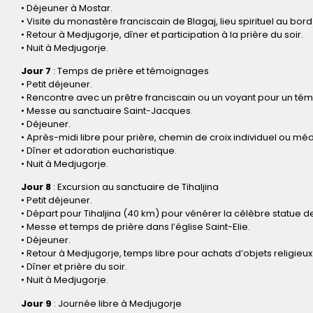
• Déjeuner à Mostar.
• Visite du monastère franciscain de Blagaj, lieu spirituel au bord
• Retour à Medjugorje, dîner et participation à la prière du soir.
• Nuit à Medjugorje.
Jour 7
: Temps de prière et témoignages
• Petit déjeuner.
• Rencontre avec un prêtre franciscain ou un voyant pour un té
• Messe au sanctuaire Saint-Jacques.
• Déjeuner.
• Après-midi libre pour prière, chemin de croix individuel ou médi
• Dîner et adoration eucharistique.
• Nuit à Medjugorje.
Jour 8
: Excursion au sanctuaire de Tihaljina
• Petit déjeuner.
• Départ pour Tihaljina (40 km) pour vénérer la célèbre statue de
• Messe et temps de prière dans l’église Saint-Elie.
• Déjeuner.
• Retour à Medjugorje, temps libre pour achats d’objets religieux
• Dîner et prière du soir.
• Nuit à Medjugorje.
Jour 9
: Journée libre à Medjugorje