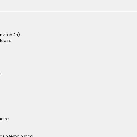
nviron 2h).
tuaire.
s.
aire.
c un témoin local.