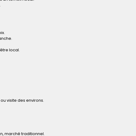
.
ix.
anche.
tre local.
ou visite des environs.
an, marché traditionnel.