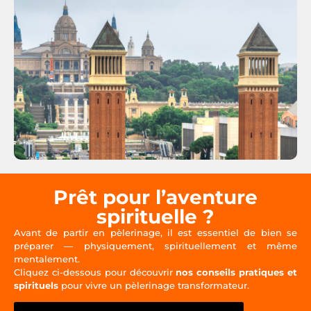
Prêt pour l’aventure
spirituelle ?
Avant de partir en pèlerinage, il est essentiel de bien se
préparer — physiquement, spirituellement et même
mentalement.
Cliquez ci-dessous pour découvrir
nos conseils pratiques et
spirituels
pour vivre un pèlerinage transformateur.