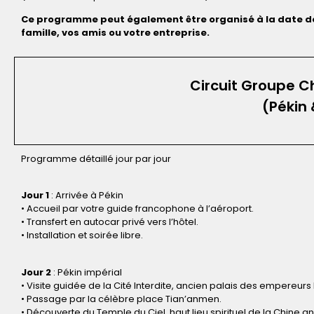
Ce programme peut également être organisé à la date de 
famille, vos amis ou votre entreprise.
Circuit Groupe Ch
(Pékin
Programme détaillé jour par jour
Jour 1
: Arrivée à Pékin
• Accueil par votre guide francophone à l’aéroport.
• Transfert en autocar privé vers l’hôtel.
• Installation et soirée libre.
Jour 2
: Pékin impérial
• Visite guidée de la Cité Interdite, ancien palais des empereurs
• Passage par la célèbre place Tian’anmen.
• Découverte du Temple du Ciel, haut lieu spirituel de la Chine a