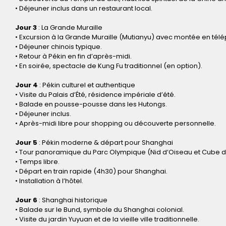
• Déjeuner inclus dans un restaurant local.
Jour 3
: La Grande Muraille
• Excursion à la Grande Muraille (Mutianyu) avec montée en tél
• Déjeuner chinois typique.
• Retour à Pékin en fin d’après-midi.
• En soirée, spectacle de Kung Fu traditionnel (en option).
Jour 4
: Pékin culturel et authentique
• Visite du Palais d’Été, résidence impériale d’été.
• Balade en pousse-pousse dans les Hutongs.
• Déjeuner inclus.
• Après-midi libre pour shopping ou découverte personnelle.
Jour 5
: Pékin moderne & départ pour Shanghai
• Tour panoramique du Parc Olympique (Nid d’Oiseau et Cube d
• Temps libre.
• Départ en train rapide (4h30) pour Shanghai.
• Installation à l’hôtel.
Jour 6
: Shanghai historique
• Balade sur le Bund, symbole du Shanghai colonial.
• Visite du jardin Yuyuan et de la vieille ville traditionnelle.