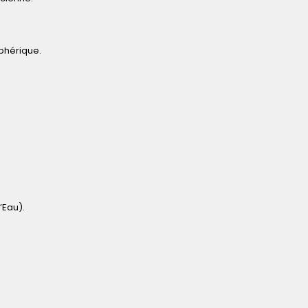
éphérique.
’Eau).