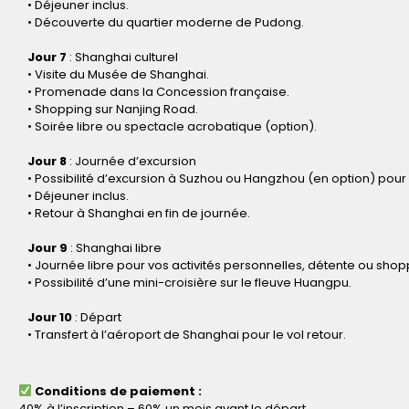
• Déjeuner inclus.
• Découverte du quartier moderne de Pudong.
Jour 7
: Shanghai culturel
• Visite du Musée de Shanghai.
• Promenade dans la Concession française.
• Shopping sur Nanjing Road.
• Soirée libre ou spectacle acrobatique (option).
Jour 8
: Journée d’excursion
• Possibilité d’excursion à Suzhou ou Hangzhou (en option) pour 
• Déjeuner inclus.
• Retour à Shanghai en fin de journée.
Jour 9
: Shanghai libre
• Journée libre pour vos activités personnelles, détente ou shop
• Possibilité d’une mini-croisière sur le fleuve Huangpu.
Jour 10
: Départ
• Transfert à l’aéroport de Shanghai pour le vol retour.
Conditions de paiement :
40% à l’inscription – 60% un mois avant le départ.