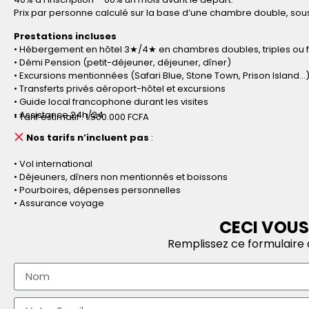
Prix par personne calculé sur la base d’une chambre double, sous
Prestations incluses
• Hébergement en hôtel 3★/4★ en chambres doubles, triples ou f
• Démi Pension (petit-déjeuner, déjeuner, dîner)
• Excursions mentionnées (Safari Blue, Stone Town, Prison Island…
• Transferts privés aéroport-hôtel et excursions
• Guide local francophone durant les visites
• Assistance 24h/24
• Tarif estimatif : 1.500.000 FCFA
Nos tarifs n’incluent pas
:
• Vol international
• Déjeuners, dîners non mentionnés et boissons
• Pourboires, dépenses personnelles
• Assurance voyage
CECI VOUS
Remplissez ce formulaire a