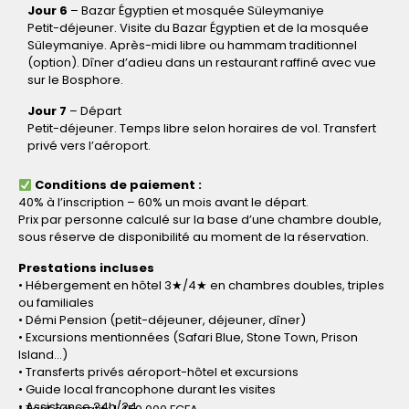
Jour 6
– Bazar Égyptien et mosquée Süleymaniye
Petit-déjeuner. Visite du Bazar Égyptien et de la mosquée
Süleymaniye. Après-midi libre ou hammam traditionnel
(option). Dîner d’adieu dans un restaurant raffiné avec vue
sur le Bosphore.
Jour 7
– Départ
Petit-déjeuner. Temps libre selon horaires de vol. Transfert
privé vers l’aéroport.
Conditions de paiement :
40% à l’inscription – 60% un mois avant le départ.
Prix par personne calculé sur la base d’une chambre double,
sous réserve de disponibilité au moment de la réservation.
Prestations incluses
• Hébergement en hôtel 3★/4★ en chambres doubles, triples
ou familiales
• Démi Pension (petit-déjeuner, déjeuner, dîner)
• Excursions mentionnées (Safari Blue, Stone Town, Prison
Island…)
• Transferts privés aéroport-hôtel et excursions
• Guide local francophone durant les visites
• Assistance 24h/24