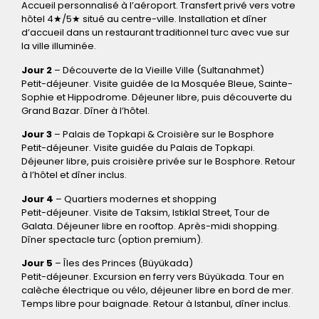
Accueil personnalisé à l’aéroport. Transfert privé vers votre
hôtel 4★/5★ situé au centre-ville. Installation et dîner
d’accueil dans un restaurant traditionnel turc avec vue sur
la ville illuminée.
Jour 2
– Découverte de la Vieille Ville (Sultanahmet)
Petit-déjeuner. Visite guidée de la Mosquée Bleue, Sainte-
Sophie et Hippodrome. Déjeuner libre, puis découverte du
Grand Bazar. Dîner à l’hôtel.
Jour 3
– Palais de Topkapi & Croisière sur le Bosphore
Petit-déjeuner. Visite guidée du Palais de Topkapi.
Déjeuner libre, puis croisière privée sur le Bosphore. Retour
à l’hôtel et dîner inclus.
Jour 4
– Quartiers modernes et shopping
Petit-déjeuner. Visite de Taksim, Istiklal Street, Tour de
Galata. Déjeuner libre en rooftop. Après-midi shopping.
Dîner spectacle turc (option premium).
Jour 5
– Îles des Princes (Büyükada)
Petit-déjeuner. Excursion en ferry vers Büyükada. Tour en
calèche électrique ou vélo, déjeuner libre en bord de mer.
Temps libre pour baignade. Retour à Istanbul, dîner inclus.